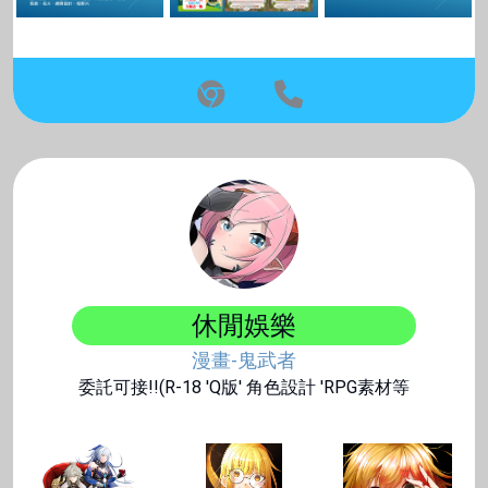
休閒娛樂
漫畫-鬼武者
委託可接!!(R-18 'Q版' 角色設計 'RPG素材等